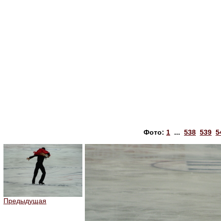
Фото:
1
...
538
539
5
Предыдущая