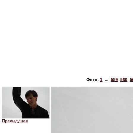
Фото:
1
...
559
560
5
Предыдущая