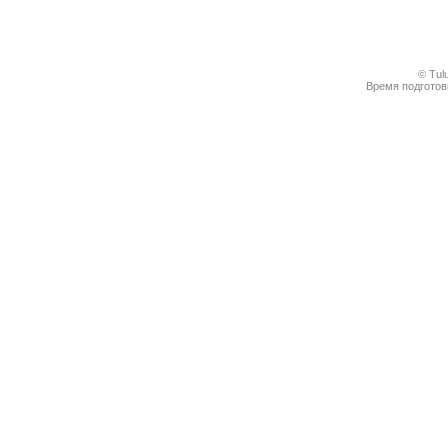
© Tul
Время подготовк