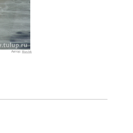
Автор:
Murchik