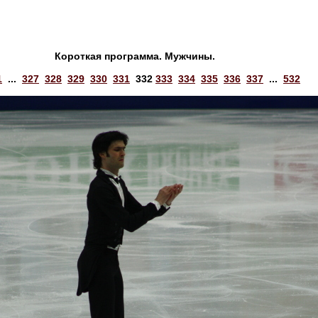
Короткая программа. Мужчины.
1
...
327
328
329
330
331
332
333
334
335
336
337
...
532