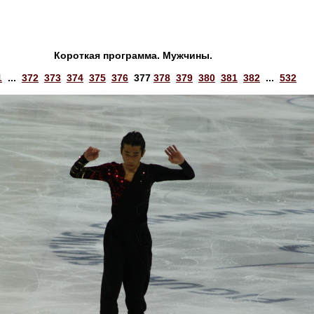
Короткая программа. Мужчины.
1
...
372
373
374
375
376
377
378
379
380
381
382
...
532