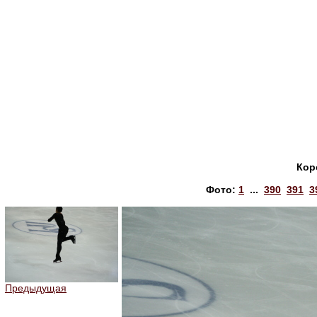
Кор
Фото:
1
...
390
391
3
Предыдущая