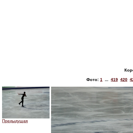
Кор
Фото:
1
...
419
420
4
Предыдущая