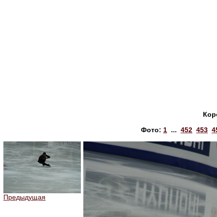
Кор
Фото:
1
...
452
453
4
Предыдущая