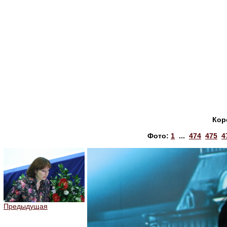
Кор
Фото:
1
...
474
475
4
Предыдущая