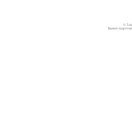
© Tul
Время подготовк