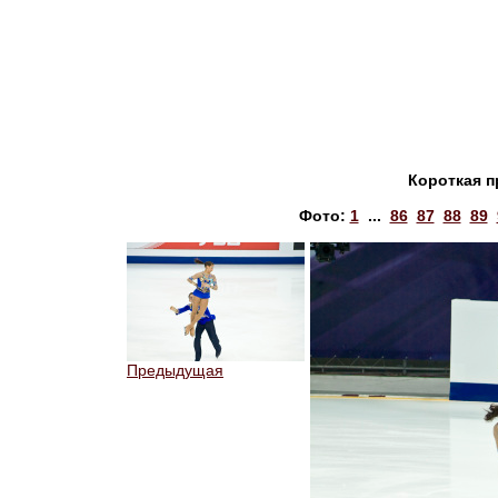
Короткая п
Фото:
1
...
86
87
88
89
Предыдущая