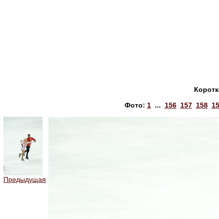
Коротк
Фото:
1
...
156
157
158
1
Предыдущая