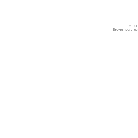
© Tul
Время подготовк