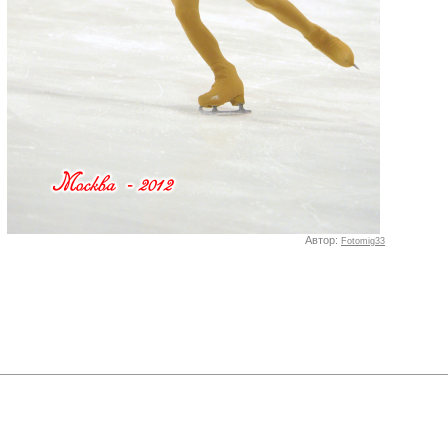
Автор:
Fotomig33