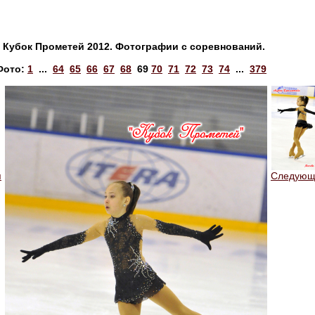
Кубок Прометей 2012. Фотографии с соревнований.
Фото:
1
...
64
65
66
67
68
69
70
71
72
73
74
...
379
я
Следующ