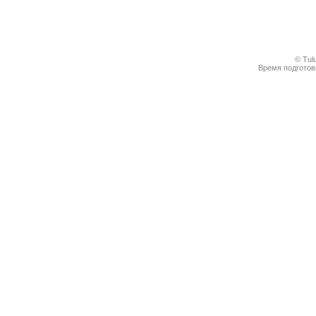
© Tul
Время подготовк