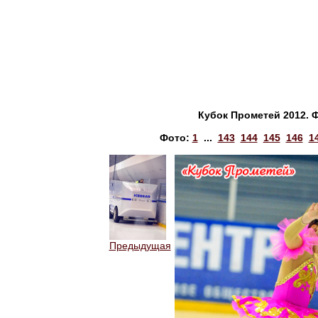
Кубок Прометей 2012. 
Фото:
1
...
143
144
145
146
1
Предыдущая