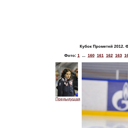
Кубок Прометей 2012. 
Фото:
1
...
160
161
162
163
1
Предыдущая