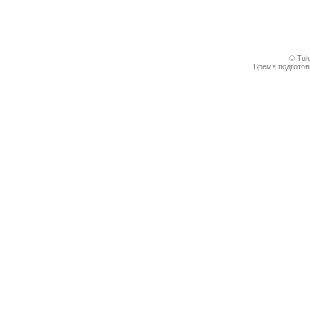
© Tul
Время подготовк