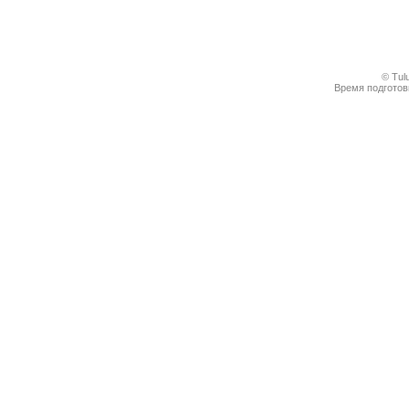
© Tul
Время подготовк