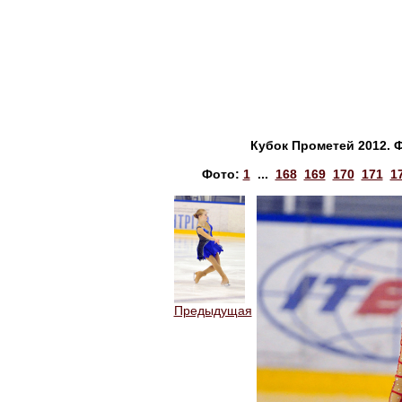
Кубок Прометей 2012. 
Фото:
1
...
168
169
170
171
1
Предыдущая