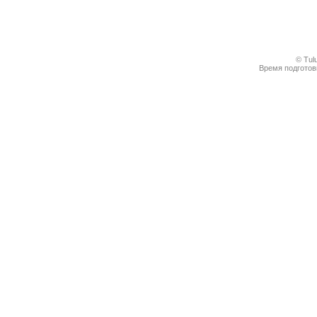
© Tul
Время подготовк