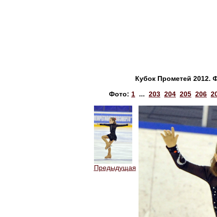
Кубок Прометей 2012. 
Фото:
1
...
203
204
205
206
2
Предыдущая