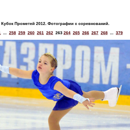
Кубок Прометей 2012. Фотографии с соревнований.
1
...
258
259
260
261
262
263
264
265
266
267
268
...
379