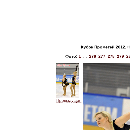
Кубок Прометей 2012. 
Фото:
1
...
276
277
278
279
2
Предыдущая