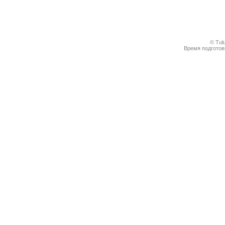
© Tul
Время подготовк