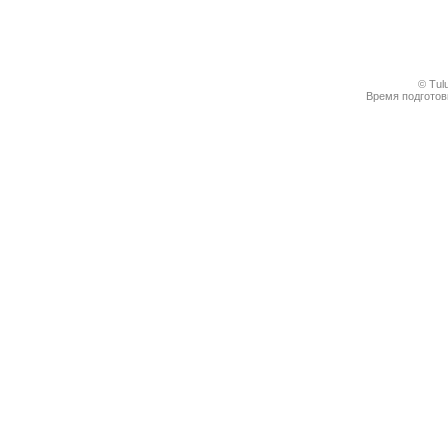
© Tul
Время подготовк