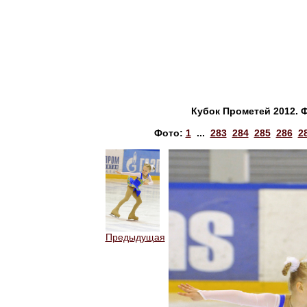
Кубок Прометей 2012. 
Фото:
1
...
283
284
285
286
2
Предыдущая