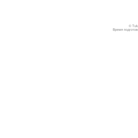
© Tul
Время подготовк