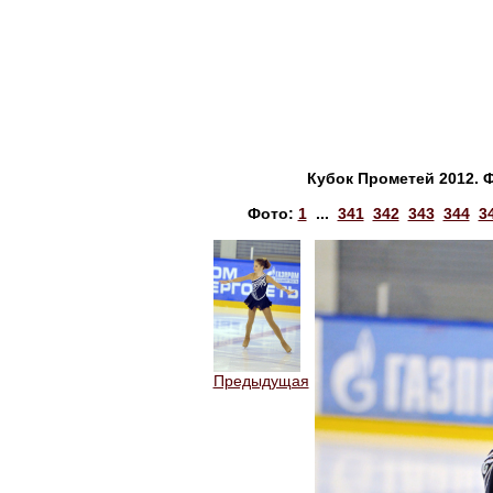
Кубок Прометей 2012. 
Фото:
1
...
341
342
343
344
3
Предыдущая