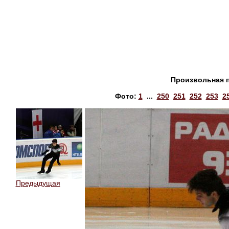
Произвольная 
Фото:
1
...
250
251
252
253
2
Предыдущая