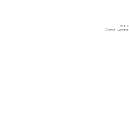
© Tul
Время подготовк