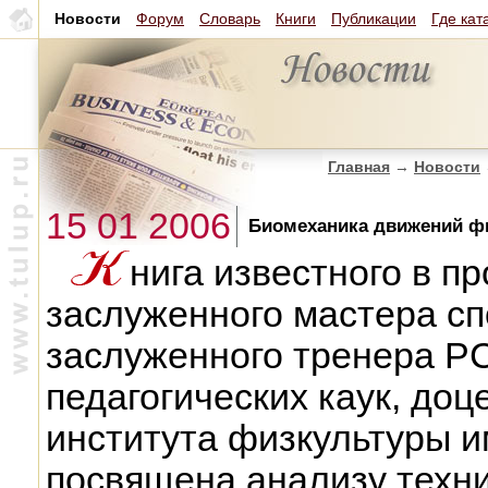
Новости
Форум
Словарь
Книги
Публикации
Где кат
Главная
→
Новости
15 01 2006
Биомеханика движений ф
нига известного в п
заслуженного мастера сп
заслуженного тренера Р
педагогических каук, доц
института физкультуры им
посвящена анализу техн