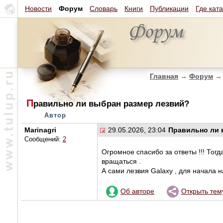
Новости
Форум
Словарь
Книги
Публикации
Где кат
Главная
→
Форум
→
П
равильно ли выбран размер лезвий?
Автор
Marinagri
29.05.2026, 23:04
Правильно ли 
Сообщений:
2
Огромное спасибо за ответы !!! Тогд
вращаться .
А сами лезвия Galaxy , для начала 
Об авторе
Открыть тем