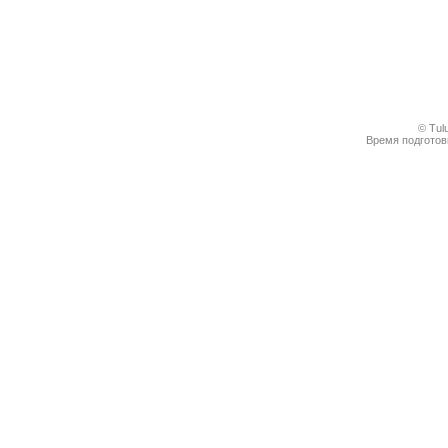
© Tul
Время подготовк