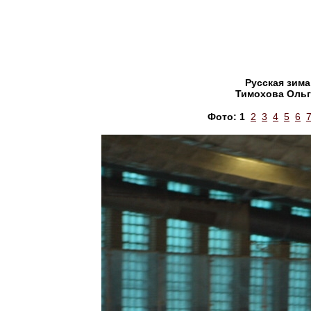
Русская зима
Тимохова Ольг
Фото:
1
2
3
4
5
6