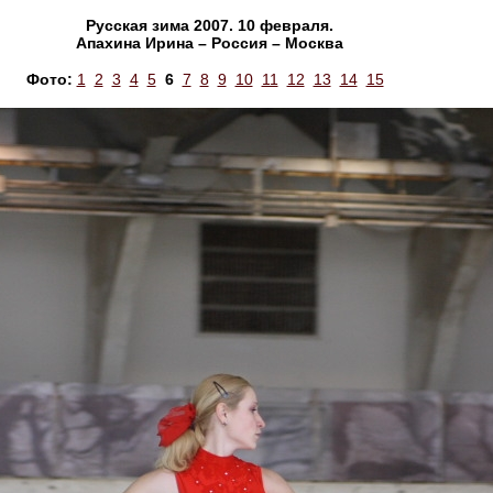
Русская зима 2007. 10 февраля.
Апахина Ирина – Россия – Москва
Фото:
1
2
3
4
5
6
7
8
9
10
11
12
13
14
15