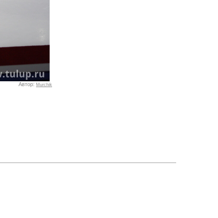
Автор:
Murchik