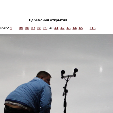
Церемония открытия
Фото:
1
...
35
36
37
38
39
40
41
42
43
44
45
...
113