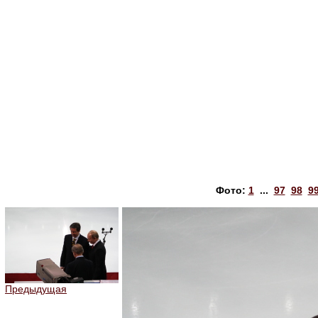
Фото:
1
...
97
98
9
Предыдущая