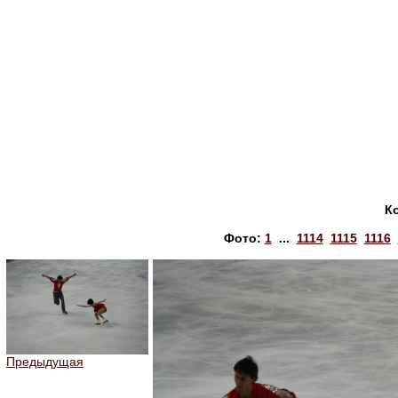
К
Фото:
1
...
1114
1115
1116
Предыдущая