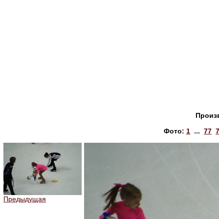
Произ
Фото:
1
...
77
Предыдущая