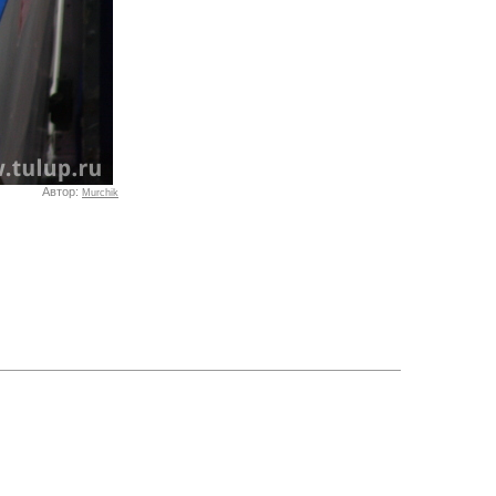
Автор:
Murchik