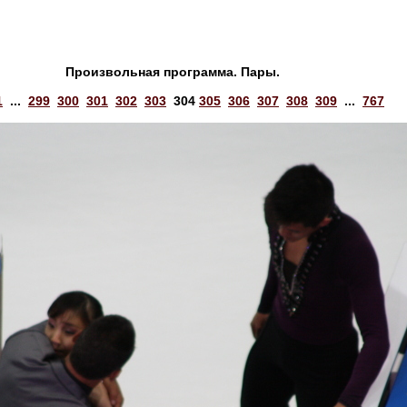
Произвольная программа. Пары.
1
...
299
300
301
302
303
304
305
306
307
308
309
...
767