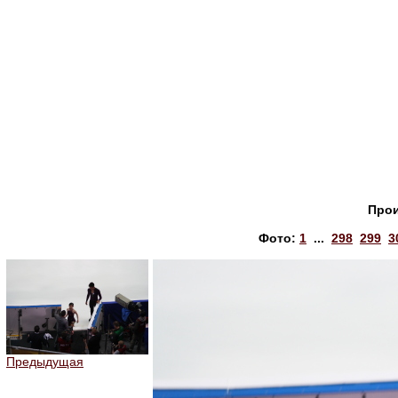
Прои
Фото:
1
...
298
299
3
Предыдущая