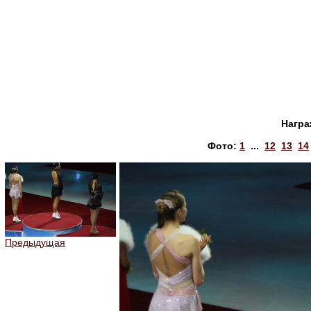
Награ
Фото:
1
...
12
13
14
Предыдущая