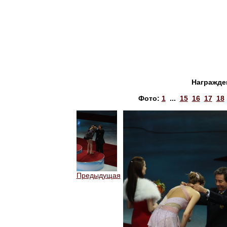
Награжде
Фото:
1
...
15
16
17
18
Предыдущая