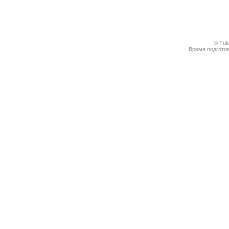
© Tul
Время подготов