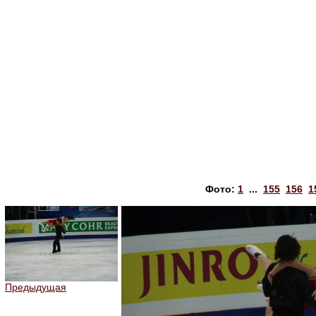
Фото:
1
...
155
156
1
Предыдущая