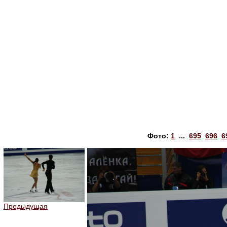
Фото:
1
...
695
696
6
Предыдущая