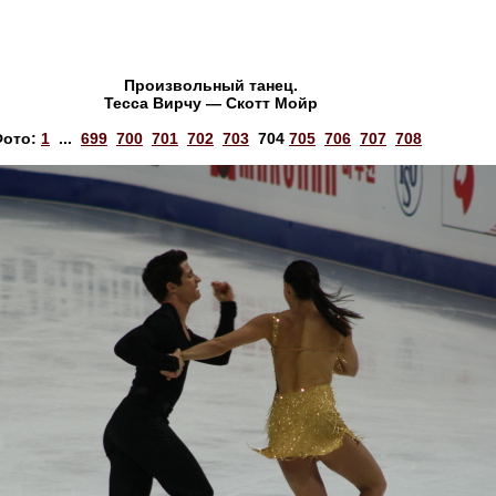
Произвольный танец.
Тесса Вирчу — Скотт Мойр
Фото:
1
...
699
700
701
702
703
704
705
706
707
708