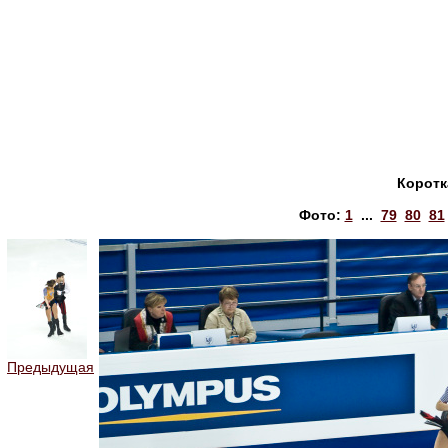
Коротк
Фото:
1
...
79
80
81
Предыдущая