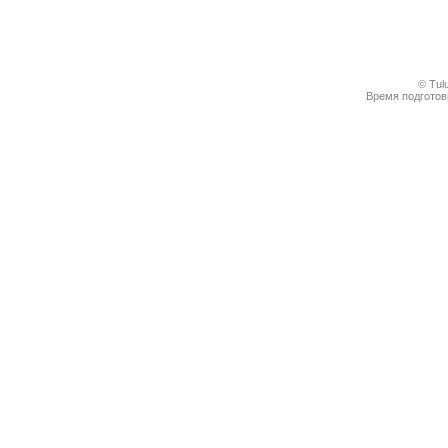
© Tul
Время подготовк