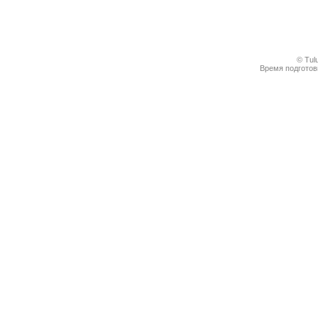
© Tul
Время подготовк