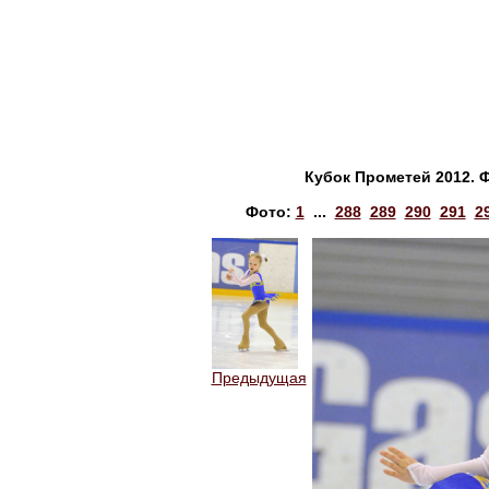
Кубок Прометей 2012. 
Фото:
1
...
288
289
290
291
2
Предыдущая