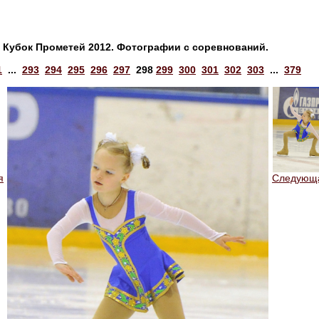
Кубок Прометей 2012. Фотографии с соревнований.
1
...
293
294
295
296
297
298
299
300
301
302
303
...
379
я
Следующ