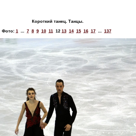
Короткий танец. Танцы.
Фото:
1
...
7
8
9
10
11
12
13
14
15
16
17
...
137