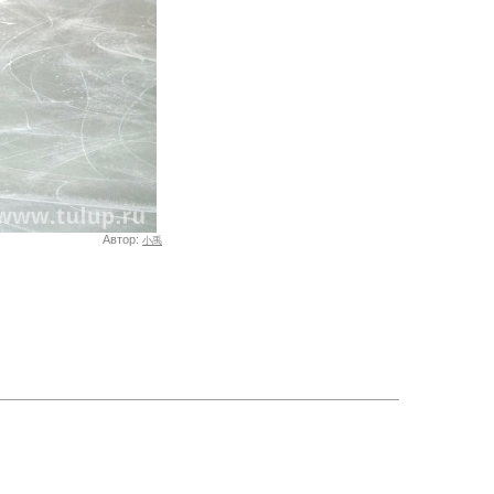
Автор:
小禹