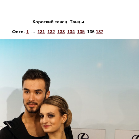
Короткий танец. Танцы.
Фото:
1
...
131
132
133
134
135
136
137