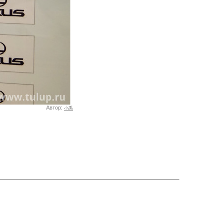
Автор:
小禹