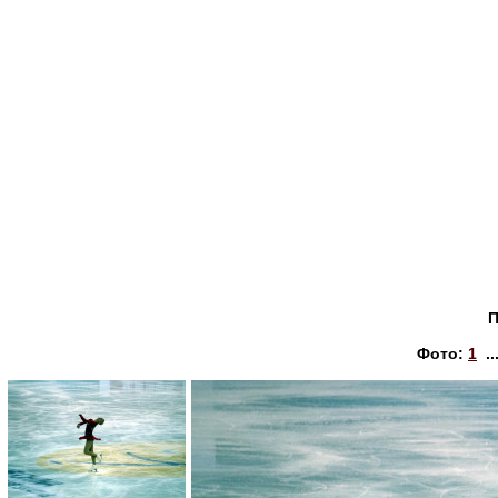
П
Фото:
1
..