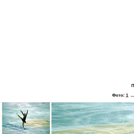
П
Фото:
1
..