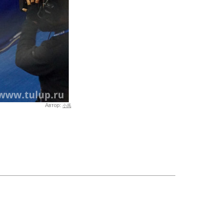
Автор:
小禹