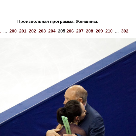
Произвольная программа. Женщины.
1
...
200
201
202
203
204
205
206
207
208
209
210
...
302