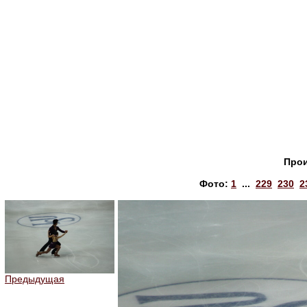
Прои
Фото:
1
...
229
230
2
Предыдущая