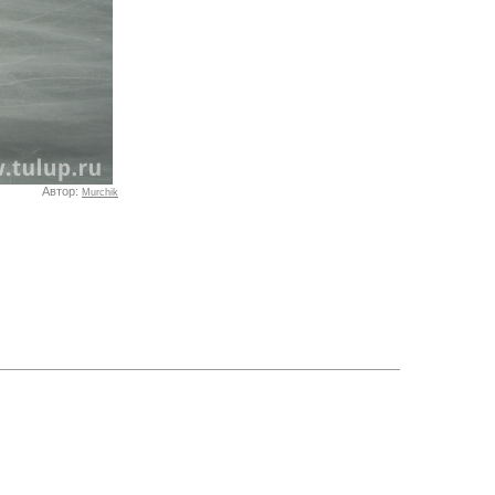
Автор:
Murchik