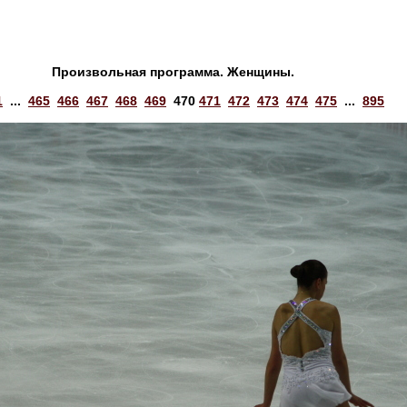
Произвольная программа. Женщины.
1
...
465
466
467
468
469
470
471
472
473
474
475
...
895