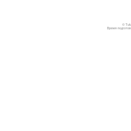
© Tul
Время подготовк