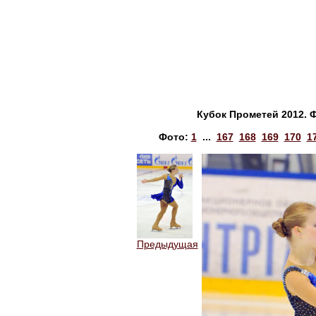
Кубок Прометей 2012. 
Фото:
1
...
167
168
169
170
1
Предыдущая