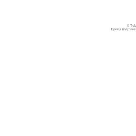
© Tul
Время подготовк