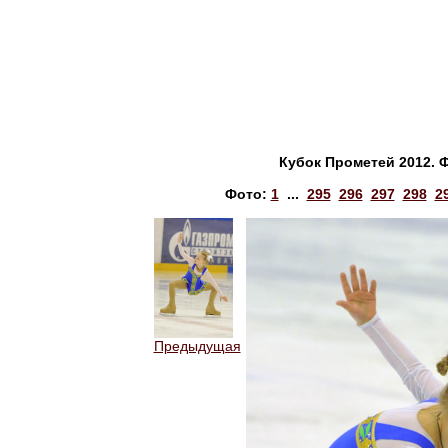
Кубок Прометей 2012. 
Фото:
1
...
295
296
297
298
2
Предыдущая